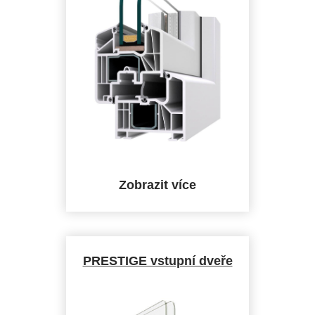
Stavební
hloubka
Počet kom
Standardn
zasklení
Zobrazit více
PRESTIGE vstupní dveře