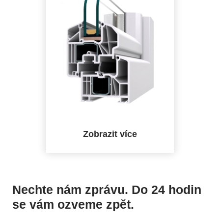
Stavební
hloubka
Počet kom
Standardn
zasklení
Zobrazit více
Nechte nám zprávu. Do 24 hodin
se vám ozveme zpět.