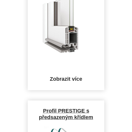
Stavební
hloubka
Počet kom
Standardn
zasklení
Zobrazit více
Profil PRESTIGE s
předsazeným křídlem