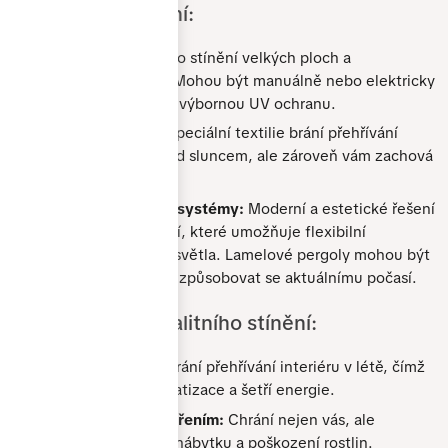
Venkovní zastínění:
Markýzy:
Vhodné pro stínění velkých ploch a
prosklených střech. Mohou být manuálně nebo elektricky
ovládané a poskytují výbornou UV ochranu.
Screenové rolety:
Speciální textilie brání přehřívání
prostoru a chrání před sluncem, ale zároveň vám zachová
čistý výhled ven.
Pergoly a lamelové systémy:
Moderní a estetické řešení
venkovního zastínění, které umožňuje flexibilní
nastavení průchodu světla. Lamelové pergoly mohou být
automatizované a přizpůsobovat se aktuálnímu počasí.
Proč si vybrat
okna Gress?
Hlavní výhody kvalitního stínění:
Okna Gress spojují moderní design, vysokou kvalitu
Regulace teploty:
Brání přehřívání interiéru v létě, čímž
zpracování a dostupnou cenu. Díky dlouholetým
snižuje potřebu klimatizace a šetří energie.
zkušenostem a ověřeným technologiím nabízíme řešení,
která splňují nároky na komfort, bezpečnost i
Ochrana před UV zářením:
Chrání nejen vás, ale
energetickou úsporu.
zabraňuje i blednutí nábytku a poškození rostlin.