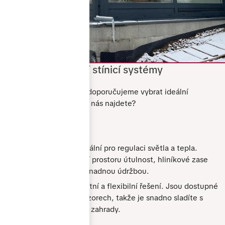
Vnitřní a venkovní stínicí systémy
Pro maximální komfort doporučujeme vybrat ideální
kombinaci stínění. Co u nás najdete?
Vnitřní zastínění:
Rolety a žaluzie:
Ideální pro regulaci světla a tepla.
Látkové rolety dodají prostoru útulnost, hliníkové zase
vynikají odolností a snadnou údržbou.
Plisé žaluzie:
Elegantní a flexibilní řešení. Jsou dostupné
v mnoha barvách a vzorech, takže je snadno sladíte s
interiérem vaší zimní zahrady.