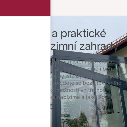
Elegantní a praktické
zastínění zimní zahrady
Zimní zahrada je skvělým místem pro relaxaci
po celý rok. Aby v ní ale bylo příjemně i během
horkých letních dnů a vy jste byli chráněni před
ostrým sluncem, neobejdete se bez efektivního
stínění. Zjistěte, jaké možnosti vnitřního i
venkovního zastínění nabízíme a jaké jsou jejich
hlavní výhody.