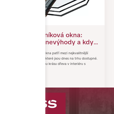
Dřevohliníková okna:
výhody, nevýhody a kdy
se do nich vyplatí
Dřevohliníková okna patří mezi nejkvalitnější
investovat
okenní systémy, které jsou dnes na trhu dostupné.
Spojují přirozenou krásu dřeva v interiéru s
odolností hlin…
3. SRPEN 2026