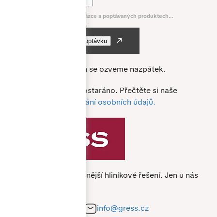
E-mail *
Napište nám něco o vaší zakázce a poptávaných produktech...
Nejpozději do 24 hodin se ozveme nazpátek.
O vaše data je u nás postaráno. Přečtěte si naše
podmínky pro
zpracování osobních údajů.
Specialista na nejkvalitnější hliníkové řešení.
Jen u nás
nejlevněji.
+420 212 241 284
info@gress.cz