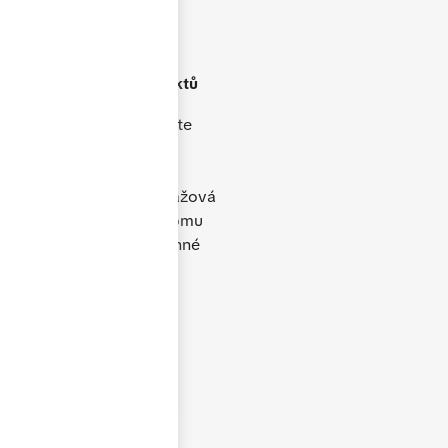
Široké portfolio
produktů
V naší nabídce naleznete
plastová, hliníková i
dřevěná okna, dveře,
posuvné systémy, garážová
vrata i doplňky. Díky tomu
dokážeme vyřešit rodinné
domy, byty i komerční
objekty.
Produkty TOP kvality
s