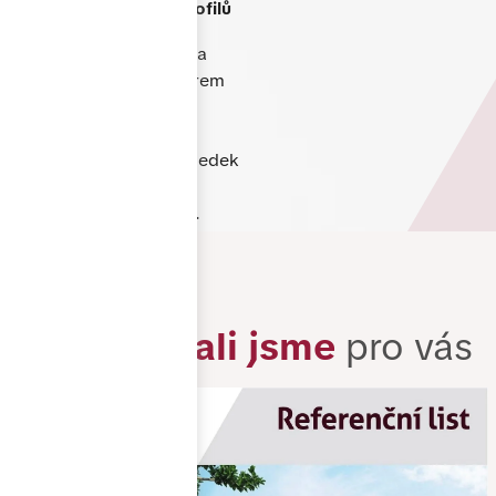
využitím německých profilů
Každý projekt řešíme na
míru. Poradíme s výběrem
vhodného řešení,
technickými detaily i
designem tak, aby výsledek
odpovídal vašim
představám i rozpočtu.
Zrealizovali jsme
pro vás
Záruka
a dlouhá životnost
Na naše produkty
poskytujeme záruku a
používáme pouze kvalitní