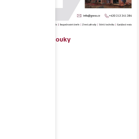
RD Soběšické louky
Objednavatel
SLD Soběšice
s.r.o.
Místo
stavby
Brno
Realizace
11/2022-1/2023