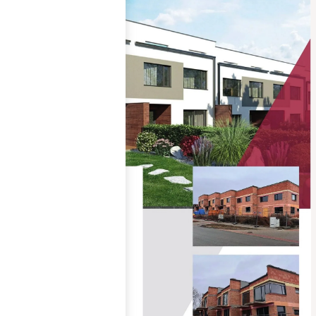
materiály, které zajišťují
dlouhou životnost,
spolehlivost a
bezproblémové užívání po
mnoho let.