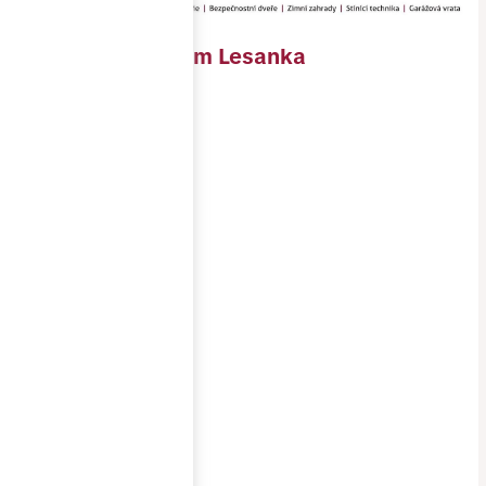
Polyfunkční dům Lesanka
Objednavatel
PREAL, s.r.o.
Místo
stavby
Brno
Realizace
1/2021-2/2022
Cena
2 200 000 Kč