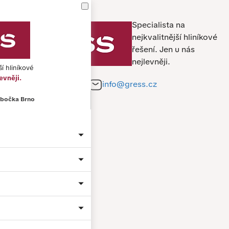
Specialista na
nejkvalitnější hliníkové
řešení.
Jen u nás
nejlevněji.
ší hliníkové
evněji.
+420 212 241 284
info@gress.cz
bočka Brno
Jméno a příjmení *
Telefon *
E-mail *
Město
Material: