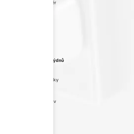
nabídnout skvělý poměr
ceny a výkonu bez
kompromisů v kvalitě.
Termín dodání
do 4-6 týdnů
Dbáme na rychlost a
spolehlivost dodání. Díky
efektivnímu výrobnímu
procesu jsme schopni
dodat většinu zakázek v
termínu 4–6 týdnů od
schválení nabídky.