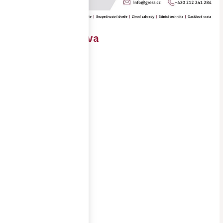
RD Dolní Morava
Objednavatel
soukromý
investor
Místo
stavby
Dolní Morava
Realizace
3/2026-
5/2026