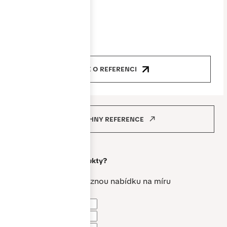
Produkty
okna, dveře
VÍCE O REFERENCI
VŠECHNY REFERENCE
Máte zájem o
naše produkty?
Vytvoříme vám nezávaznou nabídku na míru
Jméno a příjmení *
Telefon *