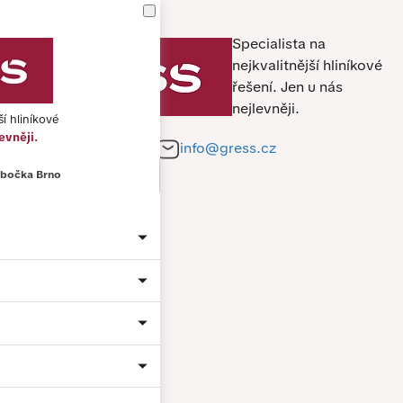
Specialista na
nejkvalitnější hliníkové
řešení.
Jen u nás
nejlevněji.
ší hliníkové
evněji.
+420 212 241 284
info@gress.cz
bočka Brno
Jméno a příjmení *
Telefon *
E-mail *
Město
Material: