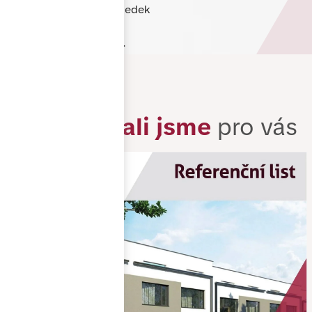
designem tak, aby výsledek
odpovídal vašim
představám i rozpočtu.
Zrealizovali jsme
pro vás
Záruka
a dlouhá životnost
Na naše produkty
poskytujeme záruku a
používáme pouze kvalitní
materiály, které zajišťují
dlouhou životnost,
spolehlivost a
bezproblémové užívání po
mnoho let.