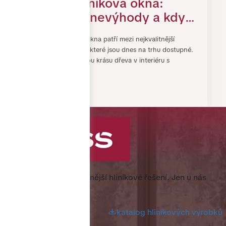
Dřevohliníková okna:
výhody, nevýhody a kdy
se do nich vyplatí
Dřevohliníková okna patří mezi nejkvalitnější
investovat
okenní systémy, které jsou dnes na trhu dostupné.
Spojují přirozenou krásu dřeva v interiéru s
odolností hlin…
3. SRPEN 2026
Specialista na nejkvalitnější hliníkové řešení.
Jen u nás
nejlevněji.
katalog hliníkových výrobků