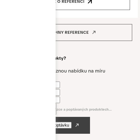
VÍCE O REFERENCI
VŠECHNY REFERENCE
Máte zájem o
naše produkty?
Vytvoříme vám nezávaznou nabídku na míru
Jméno a příjmení *
Telefon *
E-mail *
Napište nám něco o vaší zakázce a poptávaných produktech...