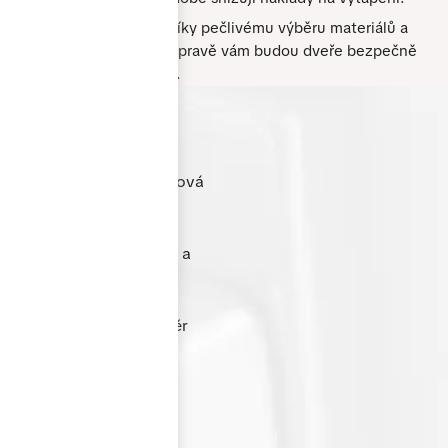
Dlouhá životnost:
Díky pečlivému výběru materiálů a
precizní povrchové úpravě vám budou dveře bezpečně
sloužit po mnoho let.
Cenově nejvýhodnější
hliníkové řešení
Nabízíme kvalitní hliníková
okna a dveře za velmi
příznivé ceny. Díky
optimalizované výrobě a
přímé spolupráci s
dodavateli dokážeme
nabídnout skvělý poměr
ceny a výkonu bez
kompromisů v kvalitě.