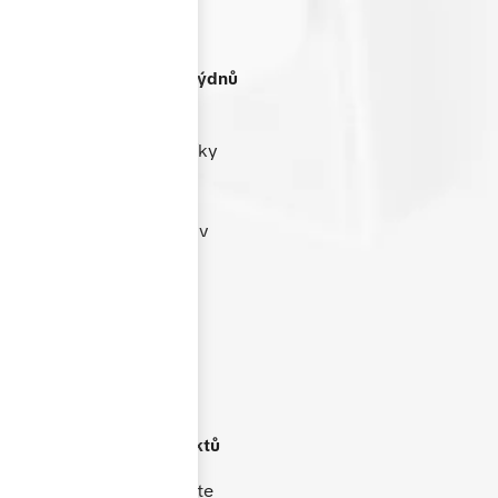
Termín dodání
do 4-6 týdnů
Dbáme na rychlost a
spolehlivost dodání. Díky
efektivnímu výrobnímu
procesu jsme schopni
dodat většinu zakázek v
termínu 4–6 týdnů od
schválení nabídky.
Široké portfolio
produktů
V naší nabídce naleznete