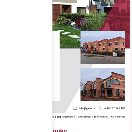
RD Soběšické louky