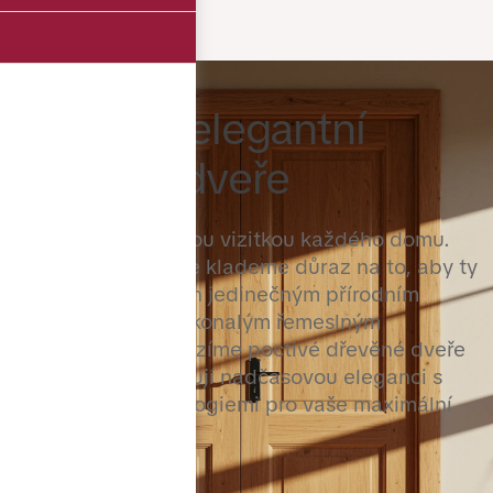
Krásné a elegantní
dřevěné dveře
Vchodové dveře jsou vizitkou každého domu.
Jako přímý výrobce klademe důraz na to, aby ty
naše vynikaly nejen jedinečným přírodním
vzhledem, ale i dokonalým řemeslným
zpracováním. Nabízíme poctivé dřevěné dveře
na míru, které spojují nadčasovou eleganci s
moderními technologiemi pro vaše maximální
bezpečí.