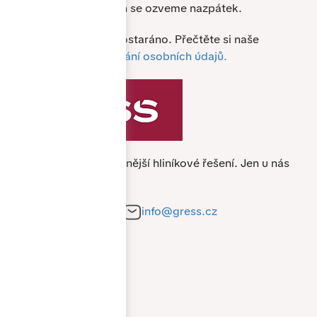
Nejpozději do 24 hodin se ozveme nazpátek.
O vaše data je u nás postaráno. Přečtěte si naše
podmínky pro
zpracování osobních údajů.
Specialista na nejkvalitnější hliníkové řešení.
Jen u nás
nejlevněji.
+420 212 241 284
info@gress.cz
Pobočka Praha
Pobočka Brno
Všechny kontakty