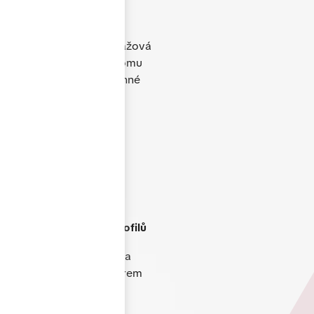
plastová, hliníková i
dřevěná okna, dveře,
posuvné systémy, garážová
vrata i doplňky. Díky tomu
dokážeme vyřešit rodinné
domy, byty i komerční
objekty.
Produkty TOP kvality
s
využitím německých profilů
Každý projekt řešíme na
míru. Poradíme s výběrem
vhodného řešení,
technickými detaily i