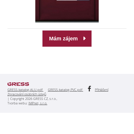
Mám zájem
GRESS-katalog-ALU.pdf
GRESS-katalog-PVC.pdf
Přihlášení
Zpracování osobních údajů
| Copyright 2026 GRESS CZ, s.r.o.,
Tvorba webu:
IMPnet, s.r.o.