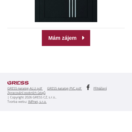
Mám zájem
GRESS-katalog-ALU.pdf
GRESS-katalog-PVC.pdf
Přihlášení
Zpracování osobních údajů
| Copyright 2026 GRESS CZ, s.r.o.,
Tvorba webu:
IMPnet, s.r.o.