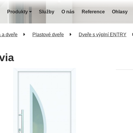
Produkty
Služby
O nás
Reference
Ohlasy
 a dveře
Plastové dveře
Dveře s výplní ENTRY
via