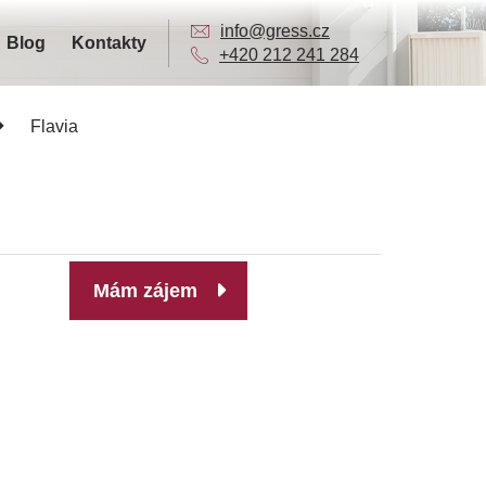
info@gress.cz
Blog
Kontakty
+420 212 241 284
Flavia
Mám zájem