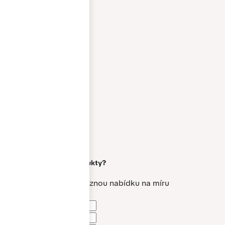
toscana
weinrot
weiss
weiss-aluminium
Máte zájem o
naše produkty?
Vytvoříme vám nezávaznou nabídku na míru
Jméno a příjmení *
Telefon *