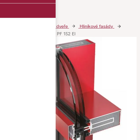
Hliníková okna a dveře
Hliníkové fasády
Protipožární fasádní profil PF 152 EI