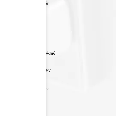
nabídnout skvělý poměr
ceny a výkonu bez
kompromisů v kvalitě.
Termín dodání
do 4-6 týdnů
Dbáme na rychlost a
spolehlivost dodání. Díky
efektivnímu výrobnímu
procesu jsme schopni
dodat většinu zakázek v
termínu 4–6 týdnů od
schválení nabídky.