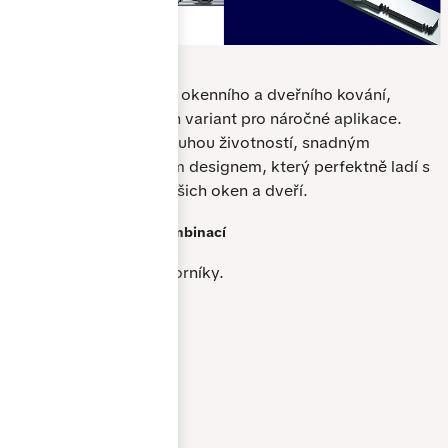
Různé možnosti
kování
Nabízíme širokou škálu okenního a dveřního kování,
včetně bezpečnostních variant pro náročné aplikace.
Naše kování vyniká dlouhou životností, snadným
ovládáním a elegantním designem, který perfektně ladí s
celkovým vzhledem vašich oken a dveří.
Nespočet
barevných kombinací
Prohlédněte si naše vzorníky.
grau-sandstruktur