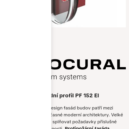
Protipožární fasádní profil PF 152 EI
Bezpečí a výjimečný design fasád budov patří mezi
hlavní požadavky současné moderní architektury. Velké
prosklené plochy musí splňovat požadavky příslušné
třídy protipožární odolnosti.
Protipožární fasáda