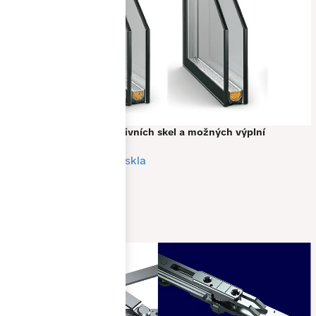
Prohlédněte si druhy
aktivních skel a možných výplní
Tepelné a izolační dvojskla