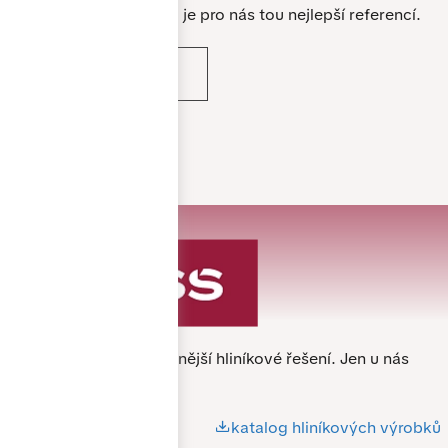
materiály, které zajišťují
Spokojenost zákazníků je pro nás tou nejlepší referencí.
dlouhou životnost,
spolehlivost a
VÍCE REFERENCÍ
bezproblémové užívání po
mnoho let.
Specialista na nejkvalitnější hliníkové řešení.
Jen u nás
nejlevněji.
katalog hliníkových výrobků