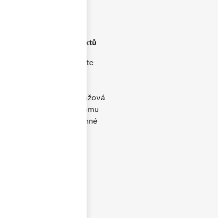
Široké portfolio
produktů
V naší nabídce naleznete
plastová, hliníková i
dřevěná okna, dveře,
posuvné systémy, garážová
vrata i doplňky. Díky tomu
dokážeme vyřešit rodinné
domy, byty i komerční
objekty.
Produkty TOP kvality
s