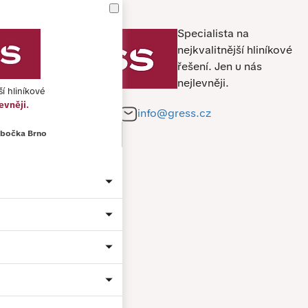
Specialista na
nejkvalitnější hliníkové
řešení.
Jen u nás
nejlevněji.
ší hliníkové
evněji.
+420 212 241 284
info@gress.cz
bočka Brno
Jméno a příjmení *
Telefon *
E-mail *
Město
Material: