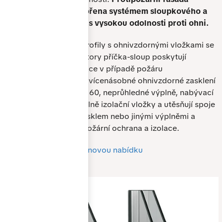
PONZIO PF 152 je tvořena systémem sloupkového a
příčkového zavěšení s vysokou odolnosti proti ohni.
Vnitřní výztužné profily s ohnivzdornými vložkami se
speciálními konektory příčka-sloup poskytují
únosnost konstrukce v případě požáru
Jednoduché nebo vícenásobné ohnivzdorné zasklení
třídy EI 30 nebo EI 60, neprůhledné výplně, nabývací
pásky, chrání tepelně izolační vložky a utěsňují spoje
mezi konstrukcí a sklem nebo jinými výplněmi a
fungují jako protipožární ochrana a izolace.
chci nezávaznou cenovou nabídku