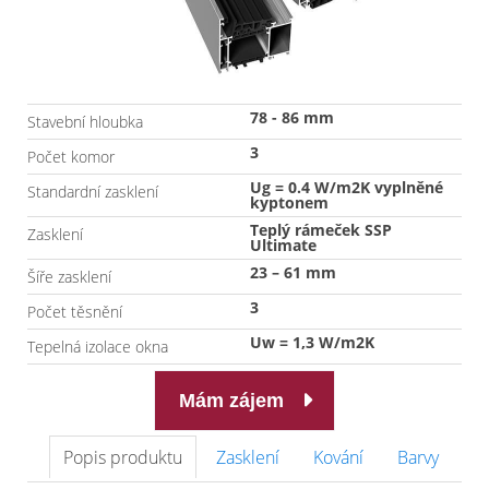
78 - 86 mm
Stavební hloubka
3
Počet komor
Ug = 0.4 W/m2K vyplněné
Standardní zasklení
kyptonem
Teplý rámeček SSP
Zasklení
Ultimate
23 – 61 mm
Šíře zasklení
3
Počet těsnění
Uw = 1,3 W/m2K
Tepelná izolace okna
Mám zájem
Popis produktu
Zasklení
Kování
Barvy