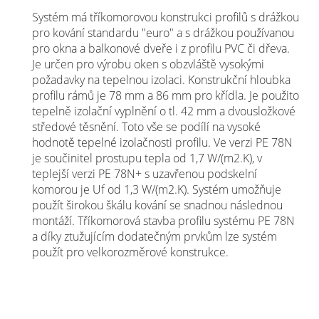
Systém má tříkomorovou konstrukci profilů s drážkou
pro kování standardu "euro" a s drážkou používanou
pro okna a balkonové dveře i z profilu PVC či dřeva.
Je určen pro výrobu oken s obzvláště vysokými
požadavky na tepelnou izolaci. Konstrukční hloubka
profilu rámů je 78 mm a 86 mm pro křídla. Je použito
tepelně izolační vyplnění o tl. 42 mm a dvousložkové
středové těsnění. Toto vše se podílí na vysoké
hodnotě tepelné izolačnosti profilu. Ve verzi PE 78N
je součinitel prostupu tepla od 1,7 W/(m2.K), v
teplejší verzi PE 78N+ s uzavřenou podskelní
komorou je Uf od 1,3 W/(m2.K). Systém umožňuje
použít širokou škálu kování se snadnou následnou
montáží. Tříkomorová stavba profilu systému PE 78N
a díky ztužujícím dodatečným prvkům lze systém
použít pro velkorozměrové konstrukce.