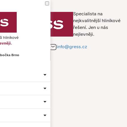
Specialista na
nejkvalitnější hliníkové
řešení.
Jen u nás
nejlevněji.
ší hliníkové
evněji.
+420 212 241 284
info@gress.cz
bočka Brno
Jméno a příjmení *
Telefon *
E-mail *
Město
Material: