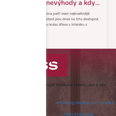
výhody, nevýhody a kdy
se do nich vyplatí
Dřevohliníková okna patří mezi nejkvalitnější
investovat
okenní systémy, které jsou dnes na trhu dostupné.
Spojují přirozenou krásu dřeva v interiéru s
odolností hlin…
3. SRPEN 2026
Specialista na nejkvalitnější hliníkové řešení.
Jen u nás
nejlevněji.
katalog hliníkových výrobků
Pobočka Praha