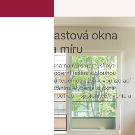
Kvalitní plastová okna
levně a na míru
Kvalitní plastová okna na míru nemusí být
drahá. Nabízíme moderní řešení s dlouhou
životností, výbornou tepelnou i zvukovou izolací
a precizním zpracováním. Vyberte si okna
přesně podle svých potřeb – spolehlivě, rychle a
za férovou cenu.
VÍCE INFORMACÍ