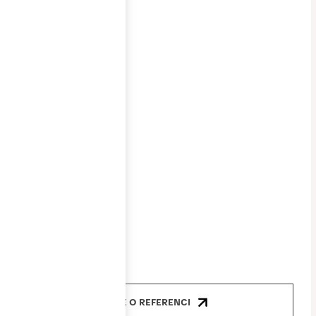
Místo
stavby
Brno
Realizace
1/2021-2/2022
Cena
2 200 000 Kč
Produkty
okna, dveře
VÍCE O REFERENCI