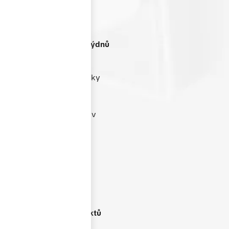
Termín dodání
do 4-6 týdnů
Dbáme na rychlost a
spolehlivost dodání. Díky
efektivnímu výrobnímu
procesu jsme schopni
dodat většinu zakázek v
termínu 4–6 týdnů od
schválení nabídky.
Široké portfolio
produktů