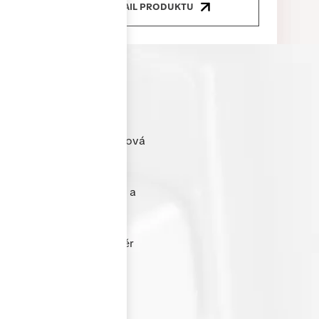
DETAIL PRODUKTU
Cenově nejvýhodnější
hliníkové řešení
Nabízíme kvalitní hliníková
okna a dveře za velmi
příznivé ceny. Díky
optimalizované výrobě a
přímé spolupráci s
dodavateli dokážeme
nabídnout skvělý poměr
ceny a výkonu bez
kompromisů v kvalitě.