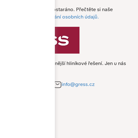
O vaše data je u nás postaráno. Přečtěte si naše
podmínky pro
zpracování osobních údajů.
Specialista na nejkvalitnější hliníkové řešení.
Jen u nás
nejlevněji.
+420 212 241 284
info@gress.cz
Pobočka Praha
Pobočka Brno
Všechny kontakty