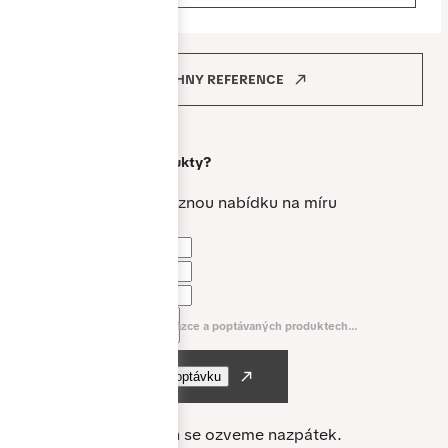
VŠECHNY REFERENCE
Máte zájem o
naše produkty?
Vytvoříme vám nezávaznou nabídku na míru
Jméno a příjmení *
Telefon *
E-mail *
Napište nám něco o vaší zakázce a poptávaných produktech...
Nejpozději do 24 hodin se ozveme nazpátek.