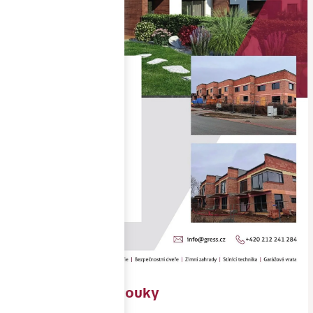
RD Soběšické louky