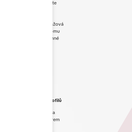
V naší nabídce naleznete
plastová, hliníková i
dřevěná okna, dveře,
posuvné systémy, garážová
vrata i doplňky. Díky tomu
dokážeme vyřešit rodinné
domy, byty i komerční
objekty.
Produkty TOP kvality
s
využitím německých profilů
Každý projekt řešíme na
míru. Poradíme s výběrem
vhodného řešení,