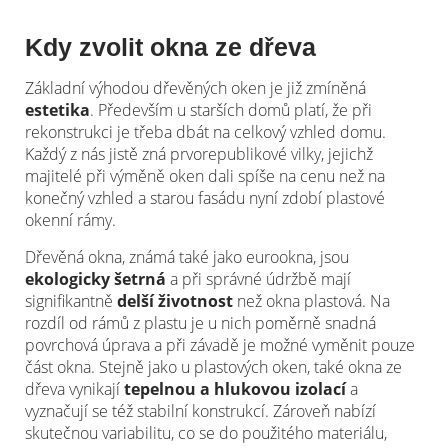
Kdy zvolit okna ze dřeva
Základní výhodou dřevěných oken je již zmíněná
estetika
. Především u starších domů platí, že při
rekonstrukci je třeba dbát na celkový vzhled domu.
Každý z nás jistě zná prvorepublikové vilky, jejichž
majitelé při výměně oken dali spíše na cenu než na
konečný vzhled a starou fasádu nyní zdobí plastové
okenní rámy.
Dřevěná okna, známá také jako eurookna, jsou
ekologicky šetrná
a při správné údržbě mají
signifikantně
delší životnost
než okna plastová. Na
rozdíl od rámů z plastu je u nich poměrně snadná
povrchová úprava a při závadě je možné vyměnit pouze
část okna. Stejně jako u plastových oken, také okna ze
dřeva vynikají
tepelnou a hlukovou izolací
a
vyznačují se též stabilní konstrukcí. Zároveň nabízí
skutečnou variabilitu, co se do použitého materiálu,