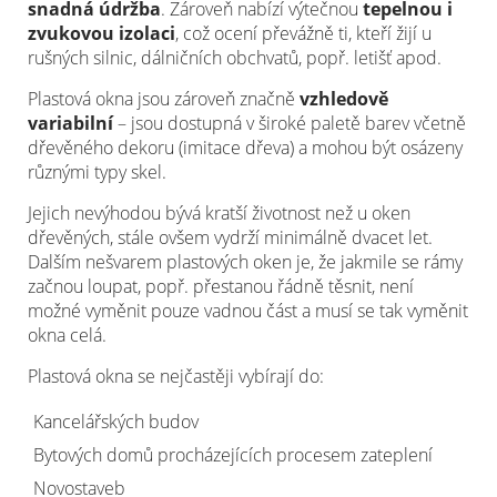
snadná údržba
. Zároveň nabízí výtečnou
tepelnou i
zvukovou izolaci
, což ocení převážně ti, kteří žijí u
rušných silnic, dálničních obchvatů, popř. letišť apod.
Plastová okna jsou zároveň značně
vzhledově
variabilní
– jsou dostupná v široké paletě barev včetně
dřevěného dekoru (imitace dřeva) a mohou být osázeny
různými typy skel.
Jejich nevýhodou bývá kratší životnost než u oken
dřevěných, stále ovšem vydrží minimálně dvacet let.
Dalším nešvarem plastových oken je, že jakmile se rámy
začnou loupat, popř. přestanou řádně těsnit, není
možné vyměnit pouze vadnou část a musí se tak vyměnit
okna celá.
Plastová okna se nejčastěji vybírají do:
Kancelářských budov
Bytových domů procházejících procesem zateplení
Novostaveb