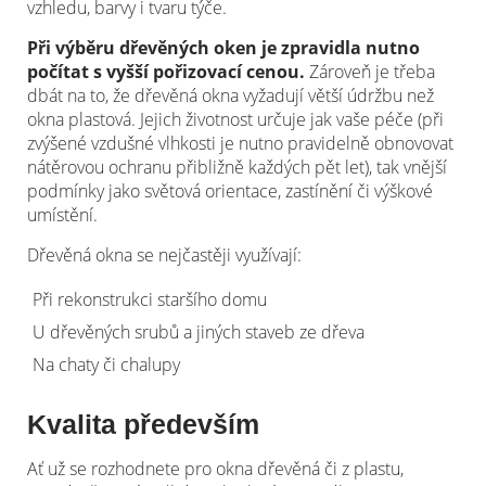
vzhledu, barvy i tvaru týče.
Při výběru dřevěných oken je zpravidla nutno
počítat s vyšší pořizovací cenou.
Zároveň je třeba
dbát na to, že dřevěná okna vyžadují větší údržbu než
okna plastová. Jejich životnost určuje jak vaše péče (při
zvýšené vzdušné vlhkosti je nutno pravidelně obnovovat
nátěrovou ochranu přibližně každých pět let), tak vnější
podmínky jako světová orientace, zastínění či výškové
umístění.
Dřevěná okna se nejčastěji využívají:
Při rekonstrukci staršího domu
U dřevěných srubů a jiných staveb ze dřeva
Na chaty či chalupy
Kvalita především
Ať už se rozhodnete pro okna dřevěná či z plastu,