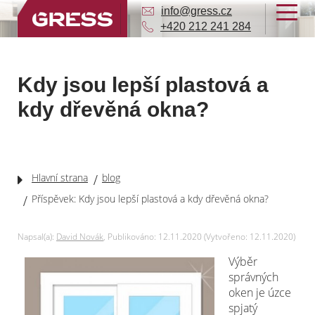
info@gress.cz
+420 212 241 284
Kdy jsou lepší plastová a
kdy dřevěná okna?
Hlavní strana
blog
Příspěvek: Kdy jsou lepší plastová a kdy dřevěná okna?
Napsal(a):
David Novák
, Publikováno: 12.11.2020 (Vytvořeno: 12.11.2020)
Výběr
správných
oken je úzce
spjatý