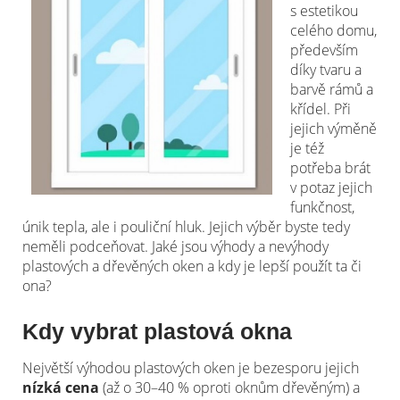
s estetikou
celého domu,
především
díky tvaru a
barvě rámů a
křídel. Při
jejich výměně
je též
potřeba brát
v potaz jejich
funkčnost,
únik tepla, ale i pouliční hluk. Jejich výběr byste tedy
neměli podceňovat. Jaké jsou výhody a nevýhody
plastových a dřevěných oken a kdy je lepší použít ta či
ona?
Kdy vybrat plastová okna
Největší výhodou plastových oken je bezesporu jejich
nízká cena
(až o 30–40 % oproti oknům dřevěným) a