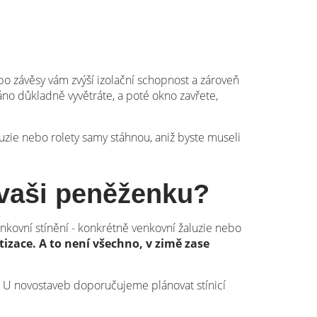
bo závěsy vám zvýší izolační schopnost a zároveň
no důkladně vyvětráte, a poté okno zavřete,
luzie nebo rolety samy stáhnou, aniž byste museli
a vaši peněženku?
enkovní stínění - konkrétně venkovní žaluzie nebo
izace. A to není všechno, v zimě zase
 °C. U novostaveb doporučujeme plánovat stínicí