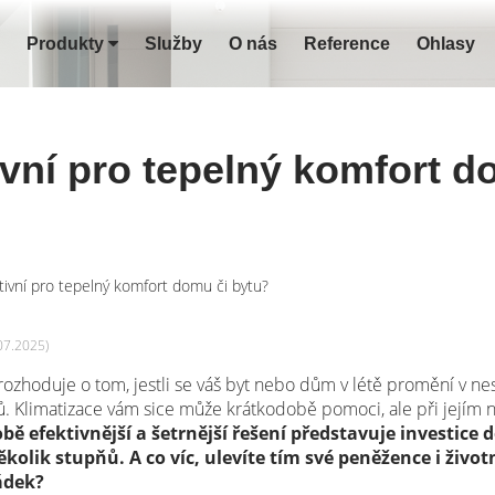
Produkty
Služby
O nás
Reference
Ohlasy
tivní pro tepelný komfort 
ktivní pro tepelný komfort domu či bytu?
07.2025)
rozhoduje o tom, jestli se váš byt nebo dům v létě promění v ne
nů. Klimatizace vám sice může krátkodobě pomoci, ale při jejím
 efektivnější a šetrnější řešení představuje investice 
několik stupňů. A co víc, ulevíte tím své peněžence i život
ádek?