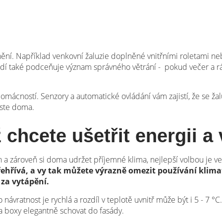
o
nění. Například venkovní žaluzie doplněné vnitřními roletami ne
dí také podceňuje význam správného větrání - pokud večer a rá
omácností. Senzory a automatické ovládání vám zajistí, že se ža
jste doma.
ž chcete ušetřit energii 
ch a zároveň si doma udržet příjemné klima, nejlepší volbou je v
řehřívá, a vy tak můžete výrazně omezit používání klimat
 za vytápění.
ho návratnost je rychlá a rozdíl v teplotě uvnitř může být i 5 - 7
a boxy elegantně schovat do fasády.