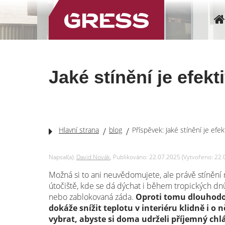
Jaké stínění je efek
Hlavní strana
blog
Příspěvek: Jaké stínění je efe
Napsal(a):
David Novák
, Publikováno: 22.07.2025 (Vytvořeno: 22.
Možná si to ani neuvědomujete, ale právě stínění 
útočiště, kde se dá dýchat i během tropických d
nebo zablokovaná záda.
Oproti tomu dlouhodobě
dokáže snížit teplotu v interiéru klidně i o 
vybrat, abyste si doma udrželi příjemný chl