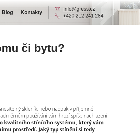
info@gress.cz
Blog
Kontakty
+420 212 241 284
domu či bytu?
snesitelný skleník, nebo naopak v příjemné
 nadměrném používání vám hrozí spíše nachlazení
do
kvalitního stínícího systému
, který vám
nímu prostředí. Jaký typ stínění si tedy