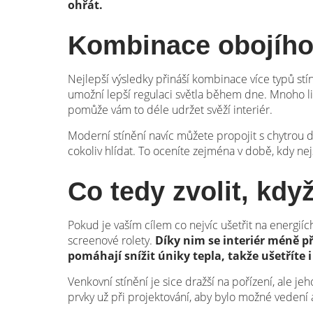
ohřát.
Kombinace obojíh
Nejlepší výsledky přináší kombinace více typů stí
umožní lepší regulaci světla během dne. Mnoho li
pomůže vám to déle udržet svěží interiér.
Moderní stínění navíc můžete propojit s chytrou d
cokoliv hlídat. To oceníte zejména v době, kdy ne
Co tedy zvolit, kdy
Pokud je vaším cílem co nejvíc ušetřit na energií
screenové rolety.
Díky nim se interiér méně p
pomáhají snížit úniky tepla, takže ušetříte i
Venkovní stínění je sice dražší na pořízení, ale je
prvky už při projektování, aby bylo možné vedení 