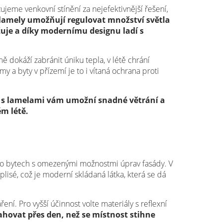
ujeme venkovní stínění za nejefektivnější řešení,
í lamely umožňují regulovat množství světla
žuje a díky modernímu designu ladí s
mě dokáží zabránit úniku tepla, v létě chrání
y a byty v přízemí je to i vítaná ochrana proti
 s lamelami vám umožní snadné větrání a
ém létě.
ebo bytech s omezenými možnostmi úprav fasády. V
 plisé, což je moderní skládaná látka, která se dá
ní. Pro vyšší účinnost volte materiály s reflexní
ahovat přes den, než se místnost stihne