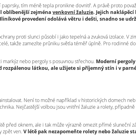
ní paprsky, tím méně tepla pronikne dovnitř. A právě proto považ
ál oblíbenější zejména
venkovní žaluzie
. Jejich naklápěc
liníkové provedení odolává větru i dešti, snadno se udr
chrany proti slunci působí i jako tepelná a zvuková izolace. V zi
 celé, takže zamezíte průniku světla téměř úplně. Pro rodinné dom
laci markýz nebo pergoly s posuvnou střechou.
Moderní pergoly
 rozpálenou látkou, ale užijete si příjemný stín i v parn
ainstalovat. Není to možné například v historických domech n
chnika. Nejčastější volbou jsou vnitřní žaluzie a rolety, případně
ště před oknem, ale i tak může výrazně omezit přímé sluneční záře
y zpět ven.
V létě pak nezapomeňte rolety nebo žaluzie st