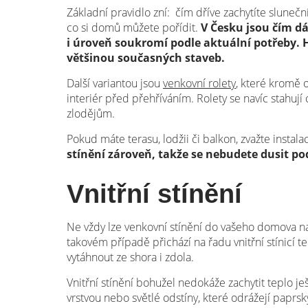
Základní pravidlo zní: čím dříve zachytíte sluneč
co si domů můžete pořídit.
V Česku jsou čím d
i úroveň soukromí podle aktuální potřeby. H
většinou současných staveb.
Další variantou jsou
venkovní rolety
, které kromě o
interiér před přehříváním. Rolety se navíc stahují
zlodějům.
Pokud máte terasu, lodžii či balkon, zvažte insta
stínění zároveň, takže se nebudete dusit pod
Vnitřní stínění
Ne vždy lze venkovní stínění do vašeho domova n
takovém případě přichází na řadu vnitřní stínicí te
vytáhnout ze shora i zdola.
Vnitřní stínění bohužel nedokáže zachytit teplo je
vrstvou nebo světlé odstíny, které odrážejí paprsk