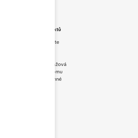
Široké portfolio
produktů
V naší nabídce naleznete
plastová, hliníková i
dřevěná okna, dveře,
posuvné systémy, garážová
vrata i doplňky. Díky tomu
dokážeme vyřešit rodinné
domy, byty i komerční
objekty.