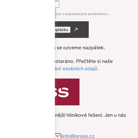
E-mail *
Napište nám něco o vaší zakázce a poptávaných produktech...
Nejpozději do 24 hodin se ozveme nazpátek.
O vaše data je u nás postaráno. Přečtěte si naše
podmínky pro
zpracování osobních údajů.
Specialista na nejkvalitnější hliníkové řešení.
Jen u nás
nejlevněji.
+420 212 241 284
info@gress.cz