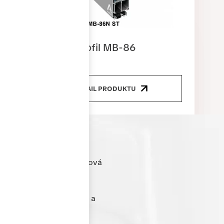
energetickou úsporu.
Zakládáme si na individuálním přístupu ke každému
zákazníkovi – od prvního kontaktu přes výrobu až po
Dveřní profil MB-86
profesionální montáž a následný servis. S okny Gress
získáte jistotu spolehlivého řešení na dlouhá léta.
DETAIL PRODUKTU
Cenově nejvýhodnější
hliníkové řešení
Nabízíme kvalitní hliníková
okna a dveře za velmi
příznivé ceny. Díky
optimalizované výrobě a
přímé spolupráci s
dodavateli dokážeme