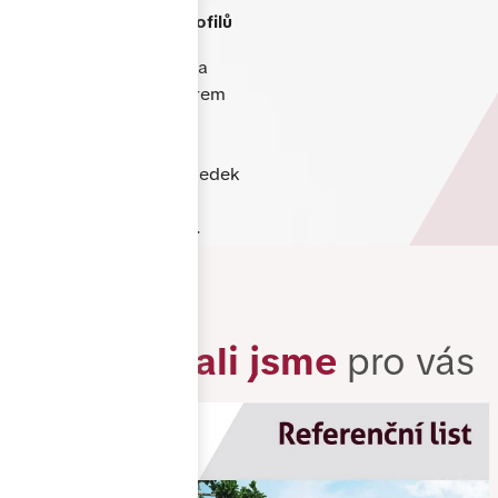
Produkty TOP kvality
s
využitím německých profilů
Každý projekt řešíme na
míru. Poradíme s výběrem
vhodného řešení,
technickými detaily i
designem tak, aby výsledek
odpovídal vašim
představám i rozpočtu.
Zrealizovali jsme
pro vás
Záruka
a dlouhá životnost
Na naše produkty
poskytujeme záruku a
používáme pouze kvalitní