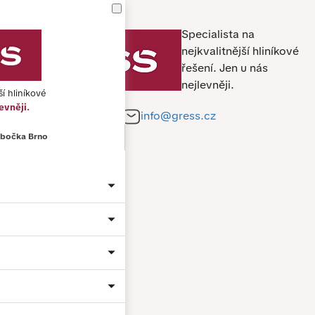
Specialista na
nejkvalitnější hliníkové
řešení.
Jen u nás
nejlevněji.
ší hliníkové
evněji.
+420 212 241 284
info@gress.cz
bočka Brno
Jméno a příjmení *
Telefon *
E-mail *
Město
Material: