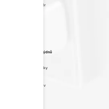
nabídnout skvělý poměr
ceny a výkonu bez
kompromisů v kvalitě.
Termín dodání
do 4-6 týdnů
Dbáme na rychlost a
spolehlivost dodání. Díky
efektivnímu výrobnímu
procesu jsme schopni
dodat většinu zakázek v
termínu 4–6 týdnů od
schválení nabídky.