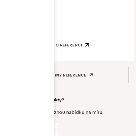
Produkty
okna, dveře
VÍCE O REFERENCI
VŠECHNY REFERENCE
Máte zájem o
naše produkty?
Vytvoříme vám nezávaznou nabídku na míru
Jméno a příjmení *
Telefon *