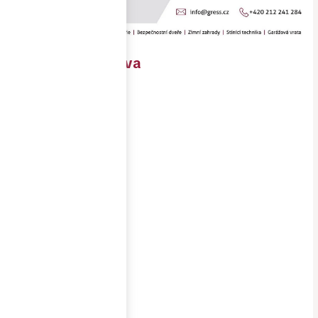
RD Dolní Morava
Objednavatel
soukromý
investor
Místo
stavby
Dolní Morava
Realizace
3/2026-
5/2026