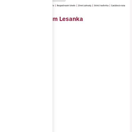
Polyfunkční dům Lesanka
Objednavatel
PREAL, s.r.o.
Místo
stavby
Brno
Realizace
1/2021-2/2022
Cena
2 200 000 Kč