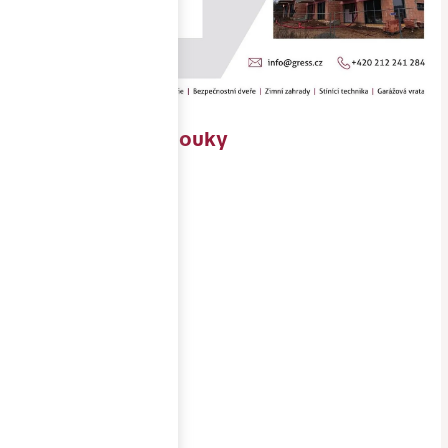
RD Soběšické louky
Objednavatel
SLD Soběšice
s.r.o.
Místo
stavby
Brno
Realizace