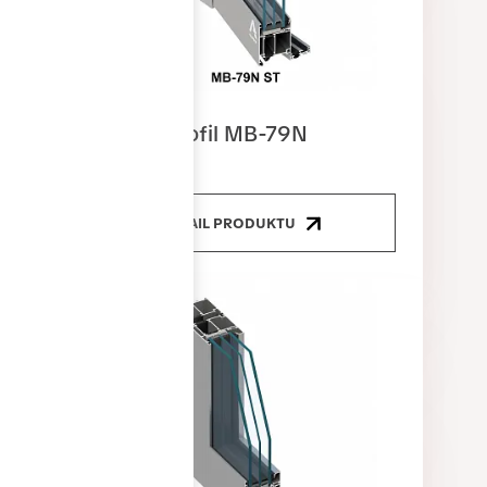
Dveřní profil MB-79N
DETAIL PRODUKTU
Proč si vybrat
okna Gress?
Okna Gress spojují moderní design, vysokou kvalitu
zpracování a dostupnou cenu. Díky dlouholetým
zkušenostem a ověřeným technologiím nabízíme řešení,
která splňují nároky na komfort, bezpečnost i