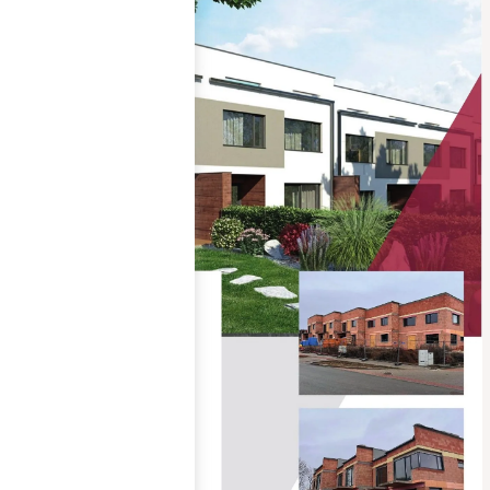
materiály, které zajišťují
dlouhou životnost,
spolehlivost a
bezproblémové užívání po
mnoho let.