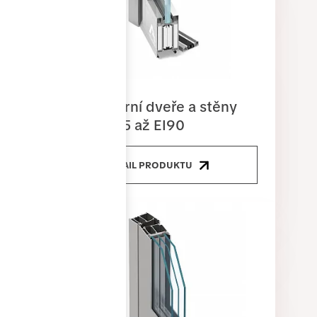
Protipožární dveře a stěny
MB-78EI15 až EI90
DETAIL PRODUKTU