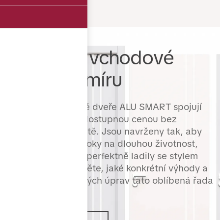
Hliníkové vchodové
dveře na míru
Hliníkové vchodové dveře ALU SMART spojují
moderní design s dostupnou cenou bez
kompromisů v kvalitě. Jsou navrženy tak, aby
splnily nejvyšší nároky na dlouhou životnost,
snadnou údržbu a perfektně ladily se stylem
vašeho domu. Zjistěte, jaké konkrétní výhody a
možnosti povrchových úprav tato oblíbená řada
nabízí.