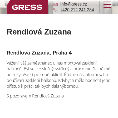
info@gress.cz
+420 212 241 284
Rendlová Zuzana
Rendlová Zuzana, Praha 4
Vážení, váš zaměstnanec u nás montoval zasklení
balkonů. Byl velice slušný, vstřícný a práce mu šla pěkně
od ruky. Vše si po sobě uklidil. Řádně nás informoval o
používání zasklení balkonů. Kdybych měla hodnotit jeho
přístup k práci tak bych dala výbornou.
S pozdravem Rendlová Zuzana