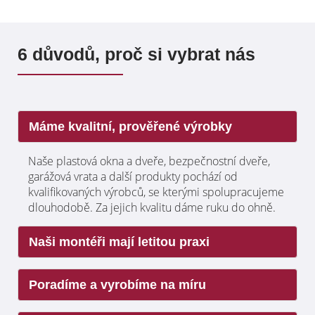
6 důvodů, proč si vybrat nás
Máme kvalitní, prověřené výrobky
Naše plastová okna a dveře, bezpečnostní dveře,
garážová vrata a další produkty pochází od
kvalifikovaných výrobců, se kterými spolupracujeme
dlouhodobě. Za jejich kvalitu dáme ruku do ohně.
Naši montéři mají letitou praxi
Naši montéři se v oboru pohybují již řadu let.
Poradíme a vyrobíme na míru
Postarají se nejen o profesionální, rychlou a tichou
montáž, ale také po sobě uklidí.