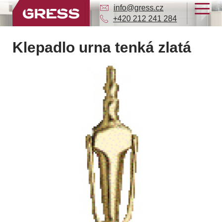
info@gress.cz
+420 212 241 284
Klepadlo urna tenká zlatá