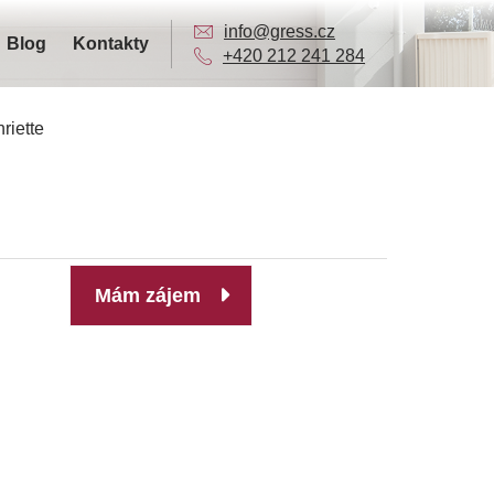
info@gress.cz
Blog
Kontakty
+420 212 241 284
riette
Mám zájem