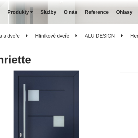
Produkty
Služby
O nás
Reference
Ohlasy
a a dveře
Hliníkové dveře
ALU DESIGN
Hen
riette