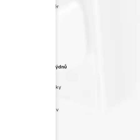
nabídnout skvělý poměr
ceny a výkonu bez
kompromisů v kvalitě.
Termín dodání
do 4-6 týdnů
Dbáme na rychlost a
spolehlivost dodání. Díky
efektivnímu výrobnímu
procesu jsme schopni
dodat většinu zakázek v
termínu 4–6 týdnů od
schválení nabídky.