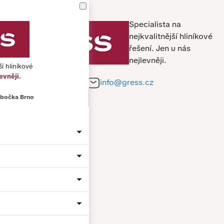
Specialista na
nejkvalitnější hliníkové
řešení.
Jen u nás
nejlevněji.
ší hliníkové
evněji.
+420 212 241 284
info@gress.cz
bočka Brno
Jméno a příjmení *
Telefon *
E-mail *
Město
Material: