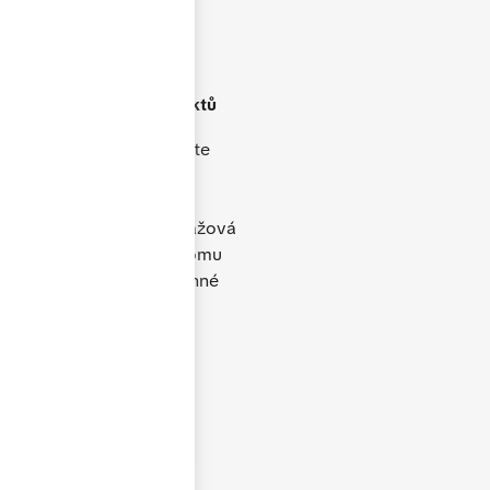
Široké portfolio
produktů
V naší nabídce naleznete
plastová, hliníková i
dřevěná okna, dveře,
posuvné systémy, garážová
vrata i doplňky. Díky tomu
dokážeme vyřešit rodinné
domy, byty i komerční
objekty.