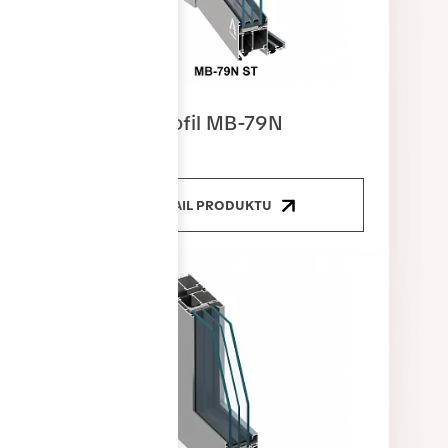
Dveřní profil MB-79N
DETAIL PRODUKTU
Proč si vybrat
okna Gress?
Okna Gress spojují moderní design, vysokou kvalitu
zpracování a dostupnou cenu. Díky dlouholetým
zkušenostem a ověřeným technologiím nabízíme řešení,
která splňují nároky na komfort, bezpečnost i