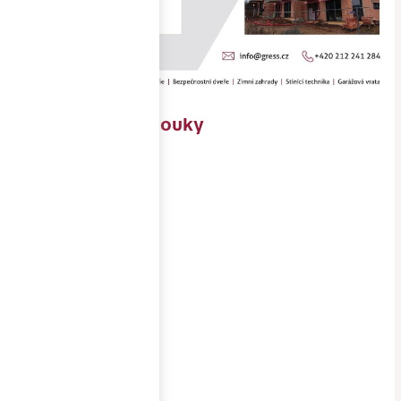
RD Soběšické louky
Objednavatel
SLD Soběšice
s.r.o.
Místo
stavby
Brno
Realizace