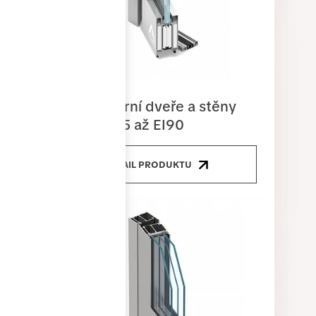
Protipožární dveře a stěny
MB-78EI15 až EI90
DETAIL PRODUKTU