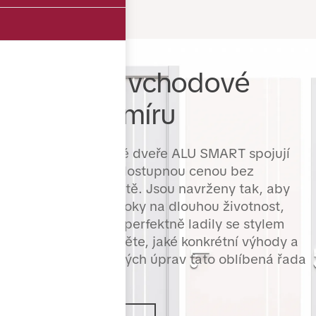
Hliníkové vchodové
dveře na míru
Hliníkové vchodové dveře ALU SMART spojují
moderní design s dostupnou cenou bez
kompromisů v kvalitě. Jsou navrženy tak, aby
splnily nejvyšší nároky na dlouhou životnost,
snadnou údržbu a perfektně ladily se stylem
vašeho domu. Zjistěte, jaké konkrétní výhody a
možnosti povrchových úprav tato oblíbená řada
nabízí.