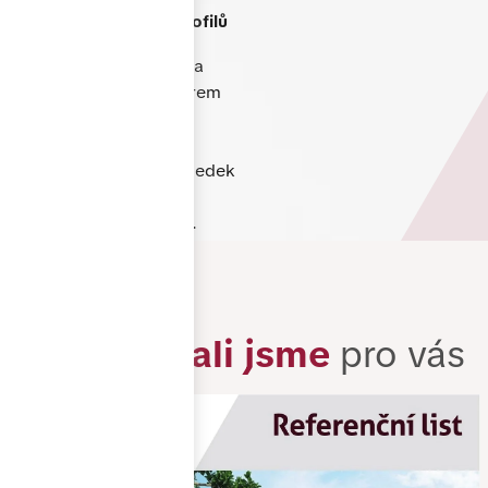
Produkty TOP kvality
s
využitím německých profilů
Každý projekt řešíme na
míru. Poradíme s výběrem
vhodného řešení,
technickými detaily i
designem tak, aby výsledek
odpovídal vašim
představám i rozpočtu.
Zrealizovali jsme
pro vás
Záruka
a dlouhá životnost
Na naše produkty
poskytujeme záruku a
používáme pouze kvalitní