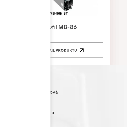
energetickou úsporu.
Zakládáme si na individuálním přístupu ke každému
zákazníkovi – od prvního kontaktu přes výrobu až po
Dveřní profil MB-86
profesionální montáž a následný servis. S okny Gress
získáte jistotu spolehlivého řešení na dlouhá léta.
DETAIL PRODUKTU
Cenově nejvýhodnější
hliníkové řešení
Nabízíme kvalitní hliníková
okna a dveře za velmi
příznivé ceny. Díky
optimalizované výrobě a
přímé spolupráci s
dodavateli dokážeme