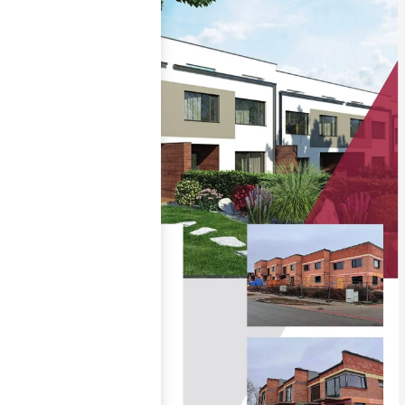
materiály, které zajišťují
dlouhou životnost,
spolehlivost a
bezproblémové užívání po
mnoho let.