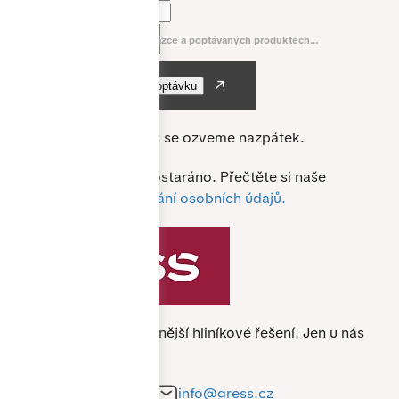
E-mail *
Napište nám něco o vaší zakázce a poptávaných produktech...
Nejpozději do 24 hodin se ozveme nazpátek.
O vaše data je u nás postaráno. Přečtěte si naše
podmínky pro
zpracování osobních údajů.
Specialista na nejkvalitnější hliníkové řešení.
Jen u nás
nejlevněji.
+420 212 241 284
info@gress.cz