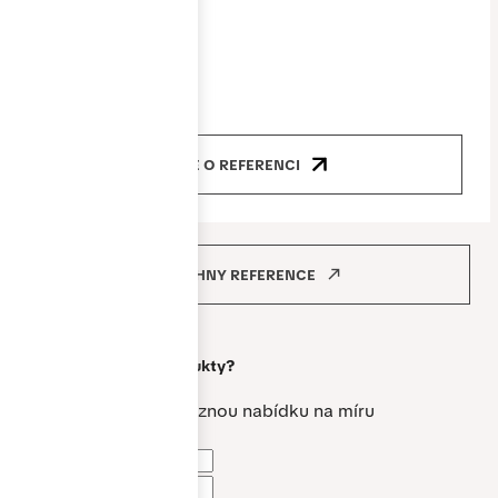
Produkty
okna, dveře
VÍCE O REFERENCI
VŠECHNY REFERENCE
Máte zájem o
naše produkty?
Vytvoříme vám nezávaznou nabídku na míru
Jméno a příjmení *
Telefon *