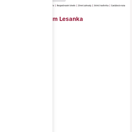
Polyfunkční dům Lesanka
Objednavatel
PREAL, s.r.o.
Místo
stavby
Brno
Realizace
1/2021-2/2022
Cena
2 200 000 Kč