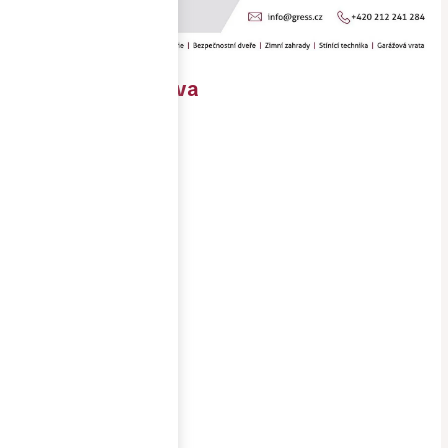
RD Dolní Morava
Objednavatel
soukromý
investor
Místo
stavby
Dolní Morava
Realizace
3/2026-
5/2026