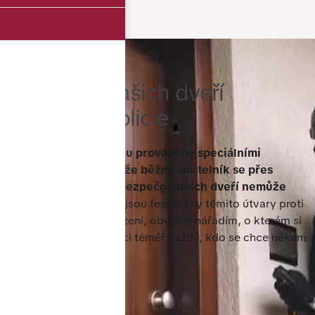
Odolnost našich dveří
testovala policie
Podle testů, které jsou prováděny speciálními
jednotkami, je jasné, že běžný smrtelník se přes
konstrukci dobrých bezpečnostních dveří nemůže
snadno dostat.
Dveře jsou testovány těmito útvary proti
mechanickému poškození, obvykle nářadím, o kterém si
myslí, že má k dispozici téměř každý, kdo se chce někam
vloupávat.
01.10.2019