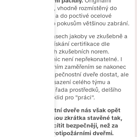
profesionálnějšími páčidly.
Originální
rozvorový systém, vhodně rozmístěný do
„správných“ míst a do poctivé ocelové
konstrukce, těmto pokusům většinou zabrání.
Pochopitelně v časech jakoby ve zkušebně a
pro potřeby pro získání certifikace dle
nových přísnějších zkušebních norem.
Všichni víme, že nic není nepřekonatelné. I
útvaru se speciálním zaměřením se nakonec
podařilo přes bezpečnostní dveře dostat, ale
vyžadovalo to nasazení celého týmu a
použita byla celá řada prostředků, delšího
času a měli větší klid pro "práci".
Naše bezpečnostní dveře nás však opět
přesvědčily, že jsou zkrátka stavěné tak,
abyste se mohli cítit bezpečněji, než za
běžnými či jen protipožárními dveřmi.