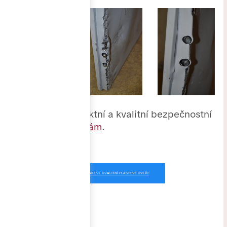
Chcete i vy perfektní a kvalitní bezpečnostní
dveře?
Napište nám
.
CHCI TAKOVÉ KVALITNÍ PLASTOVÉ DVEŘE