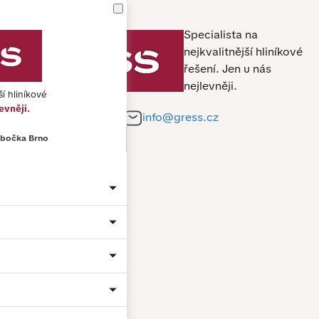
Specialista na
nejkvalitnější hliníkové
řešení.
Jen u nás
nejlevněji.
ší hliníkové
evněji.
+420 212 241 284
info@gress.cz
bočka Brno
Jméno a příjmení *
Telefon *
E-mail *
Město
Material: