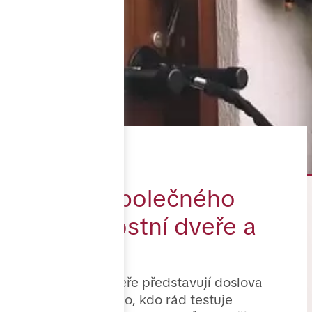
Co mají společného
bezpečnostní dveře a
policie?
Bezpečnostní dveře představují doslova
výzvu pro každého, kdo rád testuje