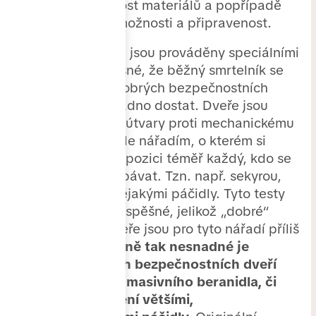
maximální odolnost materiálů a popřípadě
své schopnosti, možnosti a připravenost.
Podle testů, které jsou prováděny speciálními
jednotkami, je jasné, že běžný smrtelník se
přes konstrukci dobrých bezpečnostních
dveří nemůže snadno dostat. Dveře jsou
testovány těmito útvary proti mechanickému
poškození, obvykle nářadím, o kterém si
myslí, že má k dispozici téměř každý, kdo se
chce někam vloupávat. Tzn. např. sekyrou,
kladivem nebo nějakými páčidly. Tyto testy
jsou většinou neúspěšné, jelikož „dobré“
bezpečnostní dveře jsou pro tyto nářadí příliš
houževnaté.
Stejně tak nesnadné je
vyrážení dobrých bezpečnostních dveří
prostřednictvím masivního beranidla, či
pokusy o vypáčení většími,