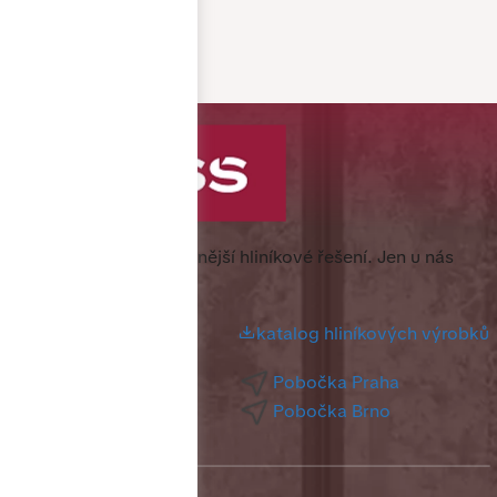
Specialista na nejkvalitnější hliníkové řešení.
Jen u nás
nejlevněji.
katalog hliníkových výrobků
Pobočka Praha
Pobočka Brno