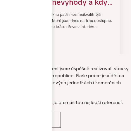
výhody, nevýhody a kdy
se do nich vyplatí
Dřevohliníková okna patří mezi nejkvalitnější
investovat
okenní systémy, které jsou dnes na trhu dostupné.
Spojují přirozenou krásu dřeva v interiéru s
odolností hlin…
3. SRPEN 2026
Zrealizovali jsme
pro vás
Za dobu našeho působení jsme úspěšně realizovali stovky
zakázek po celé České republice. Naše práce je vidět na
rodinných domech, bytových jednotkách i komerčních
objektech.
Spokojenost zákazníků je pro nás tou nejlepší referencí.
VÍCE REFERENCÍ