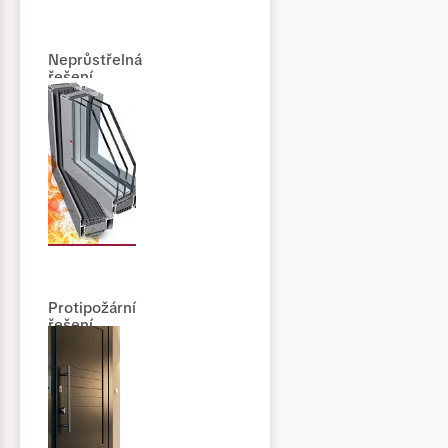
Neprůstřelná
řešení
Protipožární
řešení