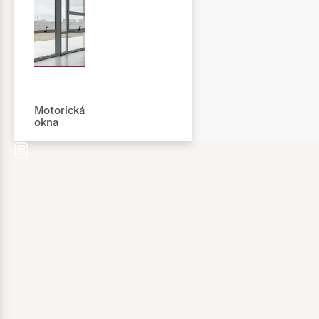
Motorická
okna
Jméno a příjmen
Telefon *
E-mail *
Město
Material:
Plast
Hliník
Nahrát přílo