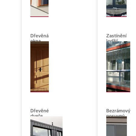
Dřevěná
Zastínění
okna
lodžií
Dřevěné
Bezrámový
dveře
posuvný
zasklívací
systém