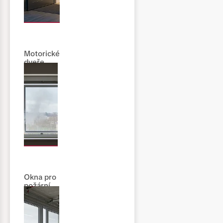
Motorické
dveře
Okna pro
požární
odvětrání