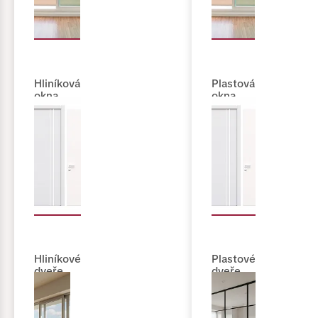
Hliníková
Plastová
okna
okna
Hliníkové
Plastové
dveře
dveře