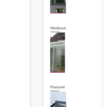
Hliníkové
zimní
zahrady
Plastové
zimní
zahrady