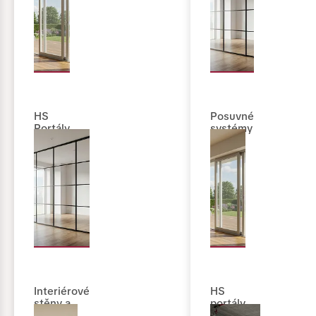
HS
Posuvné
Portály
systémy
Interiérové
HS
stěny a
portály
dveře