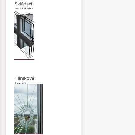
Skládací
systémy
Hliníkové
fasády