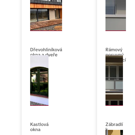
Dřevohliníková
Rámový
okna a dveře
posuvný
zasklívací
systém
Kastlová
Zábradlí
okna
k
lodžiím