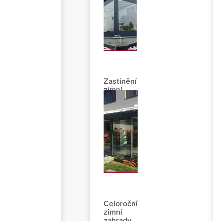
Zastínění
zimní
zahrady
Celoroční
zimní
zahrady