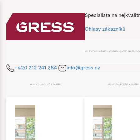
Specialista na nejkvalit
Ohlasy zákazníků
SLUŽBY
PRO FIRMY
NAŠE REALIZACE
O NÁS
BLOG
+420 212 241 284
info@gress.cz
HLINÍKOVÁ OKNA A DVEŘE
PLASTOVÁ OKNA A DVEŘE