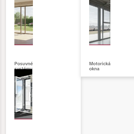
Posuvné
Motorická
systémy
okna