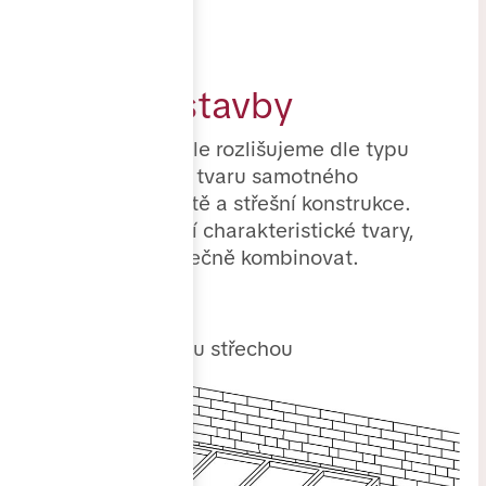
kondici.
Dle typu stavby
Zimní zahrady dále rozlišujeme dle typu
stavby – tedy dle tvaru samotného
obvodového pláště a střešní konstrukce.
Máme tři základní charakteristické tvary,
které se dají společně kombinovat.
1. rovná s pultovou střechou