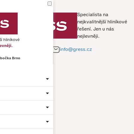
Specialista na
nejkvalitnější hliníkové
řešení.
Jen u nás
nejlevněji.
ší hliníkové
evněji.
+420 212 241 284
info@gress.cz
bočka Brno
Jméno a příjmení *
Telefon *
E-mail *
Město
Material: