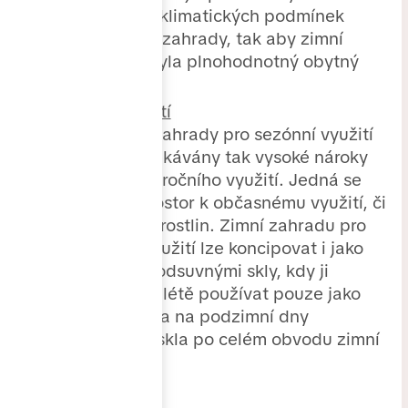
stabilních klimatických podmínek
v prostoru zahrady, tak aby zimní
zahrada byla plnohodnotný obytný
prostor.
Sezónní využití
Od zimní zahrady pro sezónní využití
nejsou očekávány tak vysoké nároky
jako u celoročního využití. Jedná se
spíše o prostor k občasnému využití, či
pěstování rostlin. Zimní zahradu pro
sezónní využití lze koncipovat i jako
pergolu s odsuvnými skly, kdy ji
můžeme v létě používat pouze jako
přístřešek a na podzimní dny
zatáhnou skla po celém obvodu zimní
zahrady.