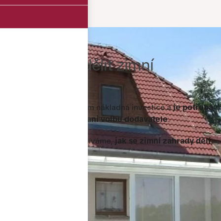
Jak se dají dělit zimní
zahrady?
Zimní zahrada je celkem nákladná investice a
je potřeba
nepodcenit přípravu ani volbu dodavatele
.
V tomto článku se podíváme,
jak se zimní zahrady dělí
.
04.11.2021