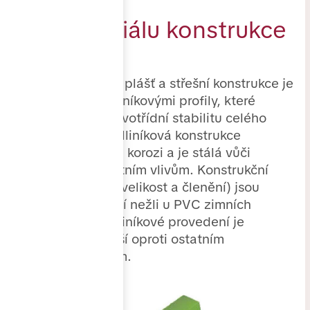
Dle materiálu konstrukce
AL provedení
Obvodový plášť a střešní konstrukce je
tvořena hliníkovými profily, které
zajišťují prvotřídní stabilitu celého
systému. Hliníková konstrukce
nepodléhá korozi a je stálá vůči
povětrnostním vlivům. Konstrukční
možnosti (velikost a členění) jsou
rozšířenější nežli u PVC zimních
zahrad. Hliníkové provedení je
nákladnější oproti ostatním
materiálům.