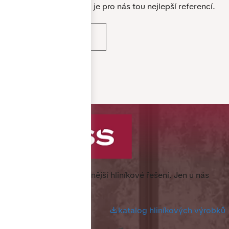
Spokojenost zákazníků je pro nás tou nejlepší referencí.
VÍCE REFERENCÍ
Specialista na nejkvalitnější hliníkové řešení.
Jen u nás
nejlevněji.
katalog hliníkových výrobků