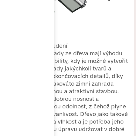
Dřevěné provedení
Zimní zahrady ze dřeva mají výhodu
velké variability, kdy je možné vytvořit
zimní zahrady jakýchkoli tvarů a
spoustu dokončovacích detailů, díky
čemuž je takováto zimní zahrada
velmi krásnou a atraktivní stavbou.
Dřevo má dobrou nosnost a
mechanickou odolnost, z čehož plyne
i vysoká trvanlivost. Dřevo jako takové
je citlivé na vlhkost a je potřeba jeho
povrchovou úpravu udržovat v dobré