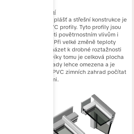
PVC provedení
Obvodový plášť a střešní konstrukce je
tvořena PVC profily. Tyto profily jsou
odolné proti povětrnostním vlivům i
UV záření. Při velké změně teploty
může docházet k drobné roztažnosti
systému. Díky tomu je celková plocha
zimní zahrady lehce omezena a je
potřeba u PVC zimních zahrad počítat
s dilatacemi.