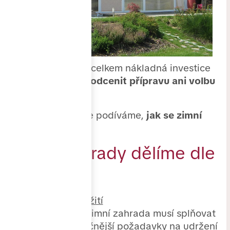
Zimní zahrada je celkem nákladná investice
a
je potřeba nepodcenit přípravu ani volbu
dodavatele
.
V tomto článku se podíváme,
jak se zimní
zahrady dělí
.
Zimní zahrady dělíme dle
určení
Celoroční využití
Takováto zimní zahrada musí splňovat
ty nejnáročnější požadavky na udržení