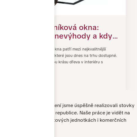
Dřevohliníková okna:
výhody, nevýhody a kdy
se do nich vyplatí
Dřevohliníková okna patří mezi nejkvalitnější
investovat
okenní systémy, které jsou dnes na trhu dostupné.
Spojují přirozenou krásu dřeva v interiéru s
odolností hlin…
3. SRPEN 2026
Zrealizovali jsme
pro vás
Za dobu našeho působení jsme úspěšně realizovali stovky
zakázek po celé České republice. Naše práce je vidět na
rodinných domech, bytových jednotkách i komerčních
objektech.